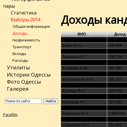
пары
Статистика
Доходы канд
Выборы 2014
Общая информация
Доходы
ФИО
Доход 
Недвижимость
Богомолец О.В.
3 311 440
Бойко Ю.А.
438 678
Транспорт
Гриненко А.В.
5 604 055
Вклады
Гриценко А.С.
438 278
Расходы
Добкин М.М.
21 095 921
Утилиты
Клименко А.И.
247 400
Истории Одессы
Коновалюк В.И.
55 391
Королевская Н.Ю.
191 310
Фото Одессы
Кузьмин Р.Р.
1 312 070
Галерея
Куйбида В.С.
229 629
Ляшко О.В.
195 971
Маломуж Н.Г.
313 130
Порошенко П.А.
51 837 681
Рабинович В.З.
1 000 000
Parafilm
Саранов В.Г.
14 485
Симоненко П.Н.
314 315