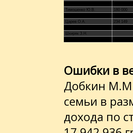
Тигипко С.Л.
263 579 66
Тимошенко Ю.В.
180 000
Тягнибок О.Я.
243 174
Царев О.А.
234 149
Цушко В.П.
176 706
Шкиряк З.Н.
Ярош Д.А.
Ошибки в ве
Добкин М.М.
семьи в разм
дохода по с
17 942 936 г