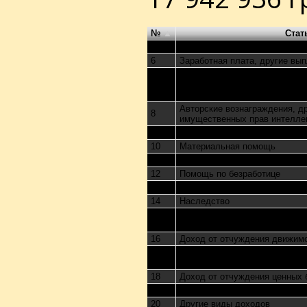
№
Стат
5
Общая сумма совокупного до
6
Заработная плата, другие вы
Доход от преподавательской, 
7
деятельности, медицинской пр
спорте
Авторские вознаграждения, д
8
имущественных прав интелле
9
Дивиденды, проценты
10
Материальная помощь
11
Подарки, призы, выигрыши
12
Помощь по безработице
13
Алименты
14
Наследство
Страховые выплаты, страхов
15
пенсионные выплаты
16
Доход от отчуждения движим
Доход от осуществления пред
17
профессиональной деятельно
18
Доход от отчуждения ценных 
19
Доход от передачи имущества
20
Другие виды доходов