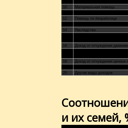
9
Дивиденды, проценты
10
Материальная помощь
11
Подарки, призы, выигрыши
12
Помощь по безработице
13
Алименты
14
Наследство
Страховые выплаты, страхов
15
выплаты
16
Доход от отчуждения движим
Доход от осуществления пред
17
профессиональной деятельно
18
Доход от отчуждения ценных 
19
Доход от передачи имущества
20
Другие виды доходов
Соотношени
и их семей, 