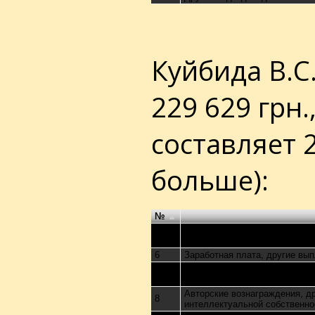
Куйбида В.С
229 629 грн.
составляет 2
больше):
№
5
Общая сумма совокупного до
6
Заработная плата, другие вы
Доход от преподавательской,
7
практики и судебной практики
Авторские вознаграждения, д
8
интеллектуальной собственно