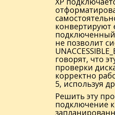
XP подключается
отформатирова
самостоятельн
конвертируют ег
подключенный о
не позволит си
UNACCESSIBLE_
говорят, что э
проверки диска
корректно рабо
5, используя д
Решить эту пр
подключение к 
запланированн