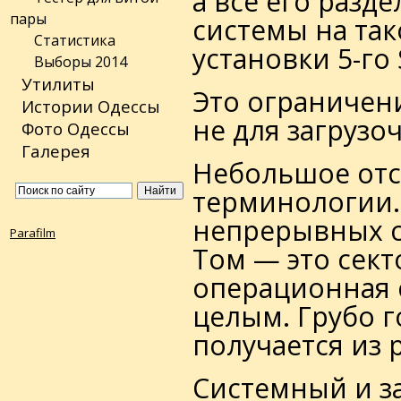
а все его разд
пары
системы на так
Статистика
установки 5-го
Выборы 2014
Утилиты
Это ограничен
Истории Одессы
не для загрузо
Фото Одессы
Галерея
Небольшое отс
терминологии. 
непрерывных с
Parafilm
Том — это сек
операционная 
целым. Грубо г
получается из 
Системный и з