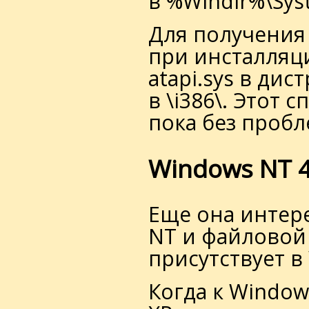
в %Windir%\Sys
Для получения
при инсталляц
atapi.sys в ди
в \i386\. Этот
пока без пробл
Windows NT 4
Еще она интер
NT и файловой 
присутствует в
Когда к Window