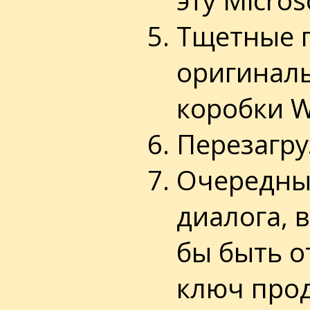
Тщетные п
оригиналь
коробки W
Перезагру
Очередны
диалога, 
бы быть 
ключ прод