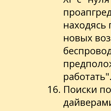
проапгред
находясь 
новых воз
беспрово
предполож
работать"
Поиски по
дайверами