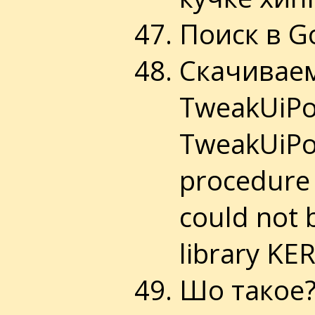
Поиск в Go
Скачивае
TweakUiPo
TweakUiPo
procedure 
could not 
library KE
Шо такое?