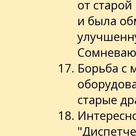
от старой
и была об
улучшенну
Сомневаюс
Борьба с 
оборудова
старые др
Интересно
"Диспетче