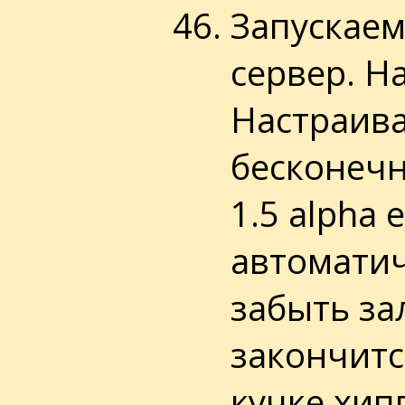
Запускаем
сервер. Н
Настраива
бесконечн
1.5 alpha 
автоматиче
забыть зал
закончитс
кучке хип