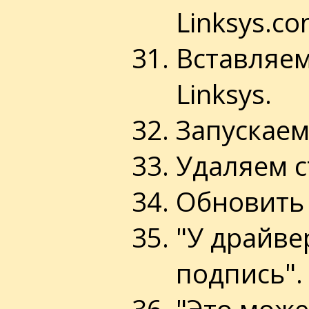
Linksys.co
Вставляем
Linksys.
Запускаем
Удаляем с
Обновить 
"У драйве
подпись".
"Это може