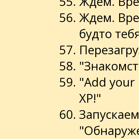
Ждем. Вре
Ждем. Вре
будто теб
Перезагру
"Знакомст
"Add your
XP!"
Запускаем 
"Обнаруже