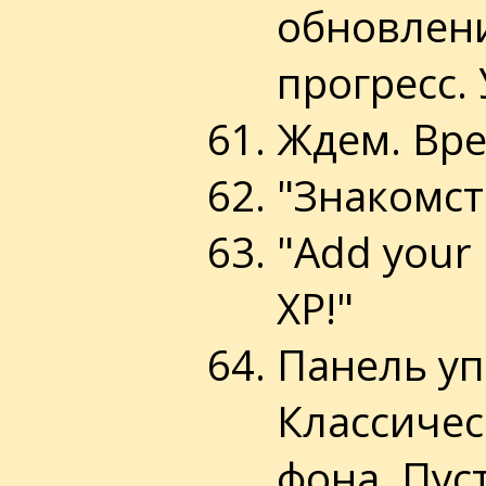
обновлени
прогресс.
Ждем. Вре
"Знакомст
"Add your
XP!"
Панель уп
Классичес
фона. Пус