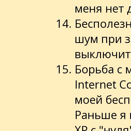
меня нет 
Бесполезн
шум при з
выключить
Борьба с 
Internet C
моей бесп
Раньше я 
XP с "нул