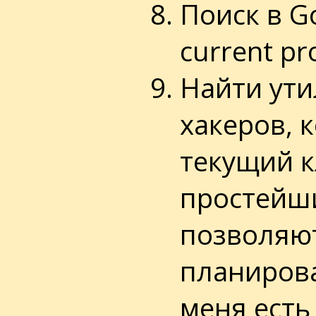
Поиск в Go
current pr
Найти ути
хакеров, 
текущий к
простейши
позволяют
планирова
меня есть