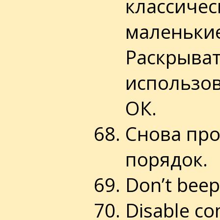
классичес
маленькие
Раскрыват
использо
ОК.
Снова про
порядок.
Don’t beep
Disable co