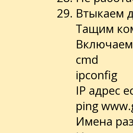
Втыкаем 
Тащим ко
Включаемс
cmd
ipconfig
IP адрес е
ping www.
Имена раз