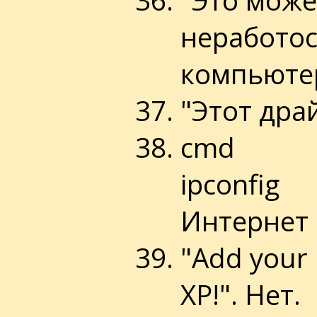
неработо
компьютер
"Этот дра
cmd
ipconfig
Интернет 
"Add your
XP!". Нет.