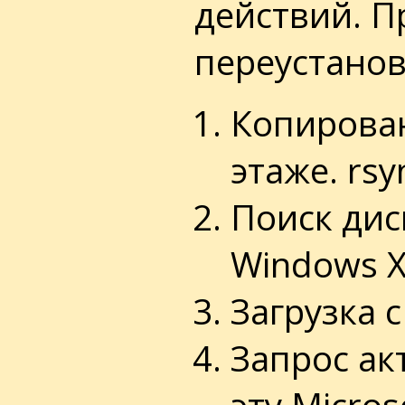
действий. 
переустанов
Копирован
этаже. rsy
Поиск дис
Windows 
Загрузка 
Запрос ак
эту Micros