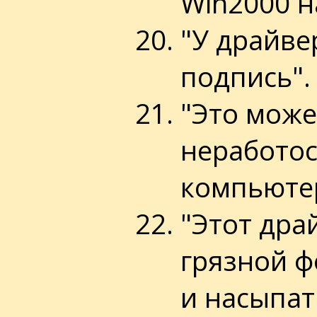
Win2000 н
"У драйве
подпись".
"Это може
неработо
компьютер
"Этот дра
грязной 
и насыпат