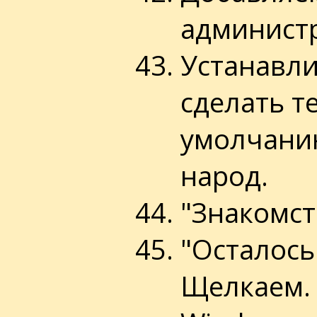
администр
Устанавлив
сделать т
умолчанию
народ.
"Знакомст
"Осталось
Щелкаем. 