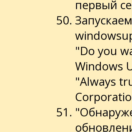
первый се
Запускаем 
windowsup
"Do you wa
Windows U
"Always tr
Corporatio
"Обнаруже
обновлени