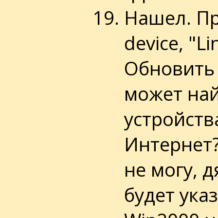
Нашел. П
device, "L
Обновить 
может най
устройства
Интернет?
не могу, 
будет ука