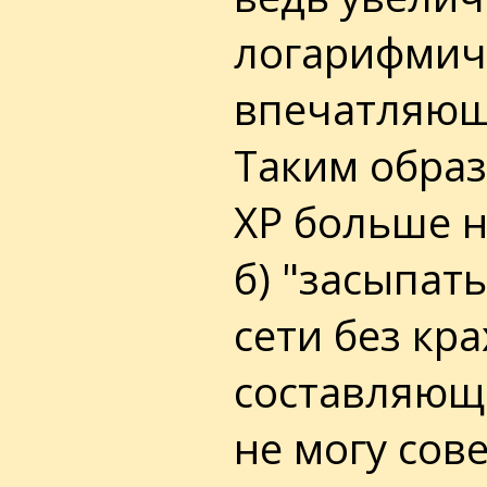
логарифмиче
впечатляющи
Таким образ
XP больше не
б) "засыпать
сети без кра
составляющи
не могу сов