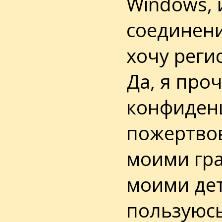
Windows, 
соединени
хочу реги
Да, я про
конфиденц
пожертво
моими гр
моими дет
пользуюс