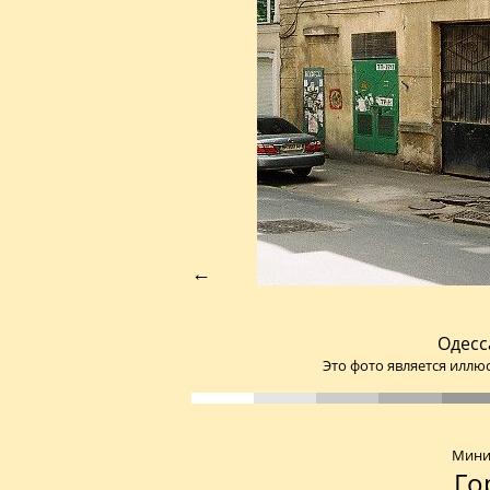
←
Одесса
Это фото является иллю
Мини-
Го